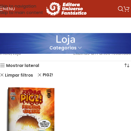
Skip to navigation
MENU
Skip to main content
Loja
Categorias
Início
Loja
Exibindo um único resultado
Mostrar lateral
PIGZ!
Limpar filtros