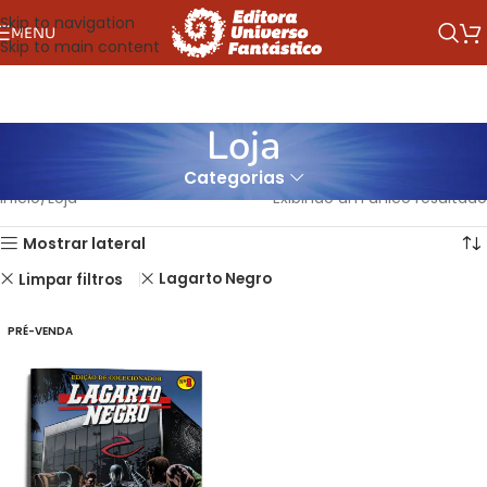
Skip to navigation
MENU
Skip to main content
Loja
Categorias
Início
Loja
Exibindo um único resultado
Mostrar lateral
Lagarto Negro
Limpar filtros
PRÉ-VENDA